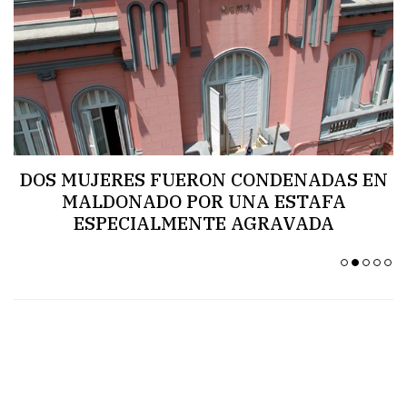
EX
INTENDENTE
DE
MONTEVIDEO
CHRISTIAN
DI
CANDIA
DOS MUJERES FUERON CONDENADAS EN
A
MALDONADO POR UNA ESTAFA
Z
ESPECIALMENTE AGRAVADA
DIPUTADO
EDUARDO
LUST
BERNARDO
WOLLOCH