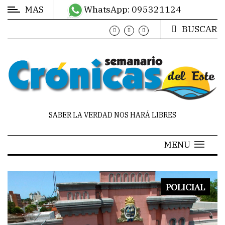
MAS
WhatsApp: 095321124
BUSCAR
MÁS
DE
CRÓNICAS
EN
LAS
REDES
SABER LA VERDAD NOS HARÁ LIBRES
HORÓSCOPO
MENU
CONTACTO
POLICIAL
MANO
A
MANO